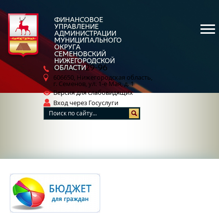
ФИНАНСОВОЕ
УПРАВЛЕНИЕ
АДМИНИСТРАЦИИ
МУНИЦИПАЛЬНОГО
ОКРУГА
СЕМЕНОВСКИЙ
НИЖЕГОРОДСКОЙ
5-29-96
ОБЛАСТИ
8 (83162)
606650, Нижегородская область,
г. Семенов, ул. 1-е Мая, д. 1
Версия для слабовидящих
Вход через Госуслуги