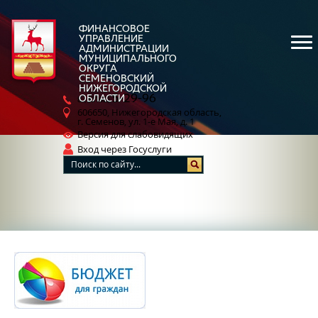
ФИНАНСОВОЕ
УПРАВЛЕНИЕ
АДМИНИСТРАЦИИ
МУНИЦИПАЛЬНОГО
ОКРУГА
СЕМЕНОВСКИЙ
НИЖЕГОРОДСКОЙ
5-29-96
ОБЛАСТИ
8 (83162)
606650, Нижегородская область,
г. Семенов, ул. 1-е Мая, д. 1
Версия для слабовидящих
Вход через Госуслуги