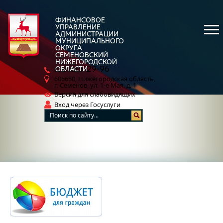
ФИНАНСОВОЕ
УПРАВЛЕНИЕ
АДМИНИСТРАЦИИ
МУНИЦИПАЛЬНОГО
ОКРУГА
СЕМЕНОВСКИЙ
НИЖЕГОРОДСКОЙ
5-29-96
ОБЛАСТИ
8 (83162)
606650, Нижегородская область,
г. Семенов, ул. 1-е Мая, д. 1
Версия для слабовидящих
Вход через Госуслуги