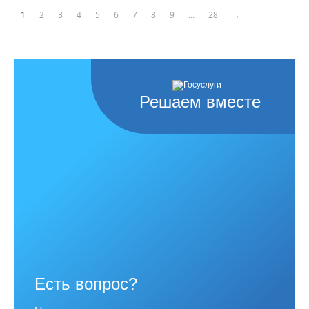
1
2
3
4
5
6
7
8
9
...
28
→
Решаем вместе
Есть вопрос?