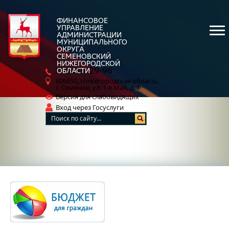
ФИНАНСОВОЕ
УПРАВЛЕНИЕ
АДМИНИСТРАЦИИ
МУНИЦИПАЛЬНОГО
ОКРУГА
СЕМЕНОВСКИЙ
НИЖЕГОРОДСКОЙ
5-29-96
ОБЛАСТИ
8 (83162)
606650, Нижегородская область,
г. Семенов, ул. 1-е Мая, д. 1
Версия для слабовидящих
Вход через Госуслуги