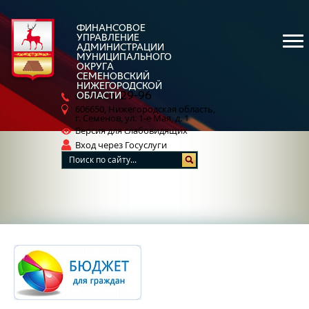
ФИНАНСОВОЕ
УПРАВЛЕНИЕ
АДМИНИСТРАЦИИ
МУНИЦИПАЛЬНОГО
ОКРУГА
СЕМЕНОВСКИЙ
НИЖЕГОРОДСКОЙ
5-29-96
ОБЛАСТИ
8 (83162)
606650, Нижегородская область,
г. Семенов, ул. 1-е Мая, д. 1
Версия для слабовидящих
Вход через Госуслуги