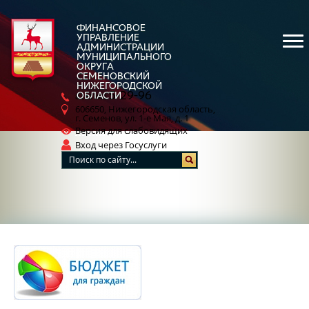
ФИНАНСОВОЕ
УПРАВЛЕНИЕ
АДМИНИСТРАЦИИ
МУНИЦИПАЛЬНОГО
ОКРУГА
СЕМЕНОВСКИЙ
НИЖЕГОРОДСКОЙ
5-29-96
ОБЛАСТИ
8 (83162)
606650, Нижегородская область,
г. Семенов, ул. 1-е Мая, д. 1
Версия для слабовидящих
Вход через Госуслуги