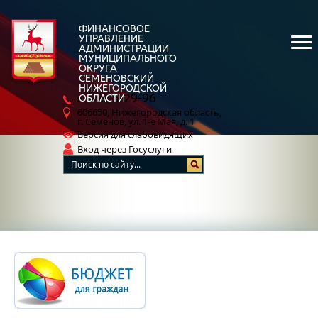
ФИНАНСОВОЕ
УПРАВЛЕНИЕ
АДМИНИСТРАЦИИ
МУНИЦИПАЛЬНОГО
ОКРУГА
СЕМЕНОВСКИЙ
НИЖЕГОРОДСКОЙ
5-29-96
ОБЛАСТИ
8 (83162)
606650, Нижегородская область,
г. Семенов, ул. 1-е Мая, д. 1
Версия для слабовидящих
Вход через Госуслуги