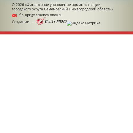
© 2026
«Финансовое управление администрации
городского округа Семеновский Нижегородской области»
fin_upr@semenov.nnov.ru
Создание —