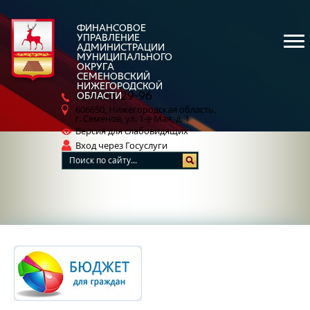
ФИНАНСОВОЕ
УПРАВЛЕНИЕ
АДМИНИСТРАЦИИ
МУНИЦИПАЛЬНОГО
ОКРУГА
СЕМЕНОВСКИЙ
НИЖЕГОРОДСКОЙ
5-29-96
ОБЛАСТИ
8 (83162)
606650, Нижегородская область,
г. Семенов, ул. 1-е Мая, д. 1
Версия для слабовидящих
Вход через Госуслуги