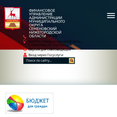
ФИНАНСОВОЕ
УПРАВЛЕНИЕ
АДМИНИСТРАЦИИ
МУНИЦИПАЛЬНОГО
ОКРУГА
СЕМЕНОВСКИЙ
НИЖЕГОРОДСКОЙ
5-29-96
ОБЛАСТИ
8 (83162)
606650, Нижегородская область,
г. Семенов, ул. 1-е Мая, д. 1
Версия для слабовидящих
Вход через Госуслуги