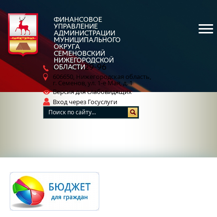
ФИНАНСОВОЕ
УПРАВЛЕНИЕ
АДМИНИСТРАЦИИ
МУНИЦИПАЛЬНОГО
ОКРУГА
СЕМЕНОВСКИЙ
НИЖЕГОРОДСКОЙ
5-29-96
ОБЛАСТИ
8 (83162)
606650, Нижегородская область,
г. Семенов, ул. 1-е Мая, д. 1
Версия для слабовидящих
Вход через Госуслуги