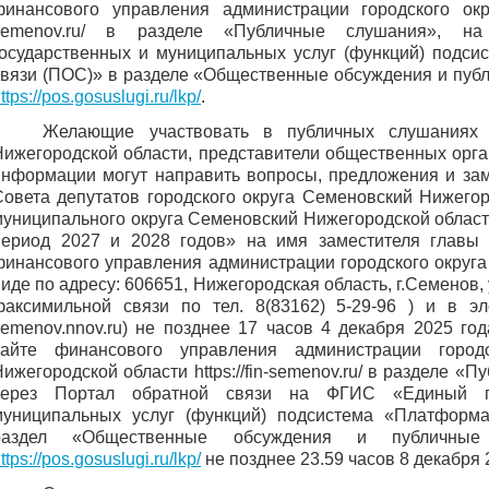
финансового управления администрации городского округ
semenov.ru/ в разделе «Публичные слушания», 
государственных и муниципальных услуг (функций) подс
связи (ПОС)» в разделе «Общественные обсуждения и пуб
ttps://pos.gosuslugi.ru/lkp/
.
Желающие участвовать в публичных слушаниях
Нижегородской области, представители общественных орга
информации могут направить вопросы, предложения и за
Совета депутатов городского округа Семеновский Нижего
муниципального округа Семеновский Нижегородской област
период 2027 и 2028 годов» на имя заместителя главы 
финансового управления администрации городского округ
иде по адресу: 606651, Нижегородская область, г.Семенов, у
факсимильной связи по тел. 8(83162) 5-29-96 ) и в эл
semenov.nnov.ru) не позднее 17 часов 4 декабря 2025 год
сайте финансового управления администрации город
ижегородской области https://fin-semenov.ru/ в разделе «
через Портал обратной связи на ФГИС «Единый по
муниципальных услуг (функций) подсистема «Платформ
раздел «Общественные обсуждения и публичны
ttps://pos.gosuslugi.ru/lkp/
не позднее 23.59 часов 8 декабря 2