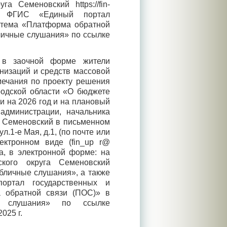
а Семеновский https://fin-
на ФГИС «Единый портал
истема «Платформа обратной
личные слушания» по ссылке
 в заочной форме жители
низаций и средств массовой
мечания по
проекту решения
родской области «О бюджете
и на 2026 год и на плановый
администрации, начальника
а Семеновский в письменном
л.1-е Мая, д.1, (по почте или
ектронном виде (fin_up r@
а,
в электронной форме: на
ского округа Семеновский
Публичные слушания», а также
ртал государственных и
а обратной связи (ПОС)» в
е слушания» по ссылке
025 г.