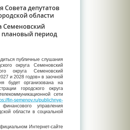
я Совета депутатов
ородской области
а Семеновский
а плановый период
одиться публичные слушания
ского округа Семеновский
ого округа Семеновский
2027 и 2028 годов»
в заочной
ция будет организована на
трации городского округа
телекоммуникационной сети
tps://fin-semenov.ru/publichnye-
финансового управления
дской области в социальной
фициальном Интернет-сайте